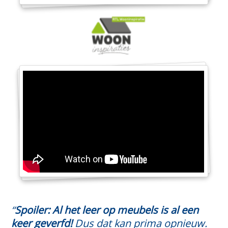
“
Spoiler: Al het leer op meubels is al een
keer geverfd!
Dus dat kan prima opnieuw.