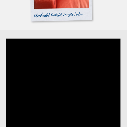
Kleurherstel bankstel 2+3-zits Leolux