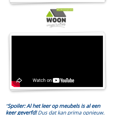
“
Spoiler: Al het leer op meubels is al een
keer geverfd!
Dus dat kan prima opnieuw.